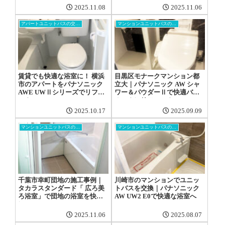
2025.11.08
2025.11.06
アパートユニットバスの交換工事
マンションユニットバスの交換工事
賃貸でも快適な浴室に！ 横浜
目黒区モナークマンション都
市のアパートをパナソニック
立大｜パナソニック AW シャ
AWE UWⅡシリーズでリフォ
ワー＆パウダーⅡで快適バス
ーム
ルームにリフォーム
2025.10.17
2025.09.09
マンションユニットバスの交換工事
マンションユニットバスの交換工事
千葉市幸町団地の施工事例｜
川崎市のマンションでユニッ
タカラスタンダード「 広ろ美
トバスを交換｜パナソニック
ろ浴室」で団地の浴室を快適
AW UW2 E0で快適な浴室へ
に
2025.11.06
2025.08.07