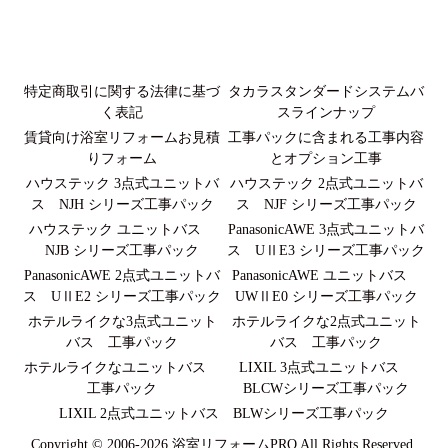
特定商取引に関する法律に基づ
タカラスタンダードシステムバ
く表記
スラインナップ
賃貸向け浴室リフォームお見積
工事パックに含まれる工事内容
りフォーム
とオプション工事
ハウステック 3点式ユニットバ
ハウステック 2点式ユニットバ
ス NJH シリーズ工事パック
ス NJF シリーズ工事パック
ハウステック ユニットバス
PanasonicAWE 3点式ユニットバ
NJB シリーズ工事パック
ス UⅡE3 シリーズ工事パック
PanasonicAWE 2点式ユニットバ
PanasonicAWE ユニットバス
ス UⅡE2 シリーズ工事パック
UWⅡE0 シリーズ工事パック
ホテルライクな3点式ユニット
ホテルライクな2点式ユニット
バス 工事パック
バス 工事パック
ホテルライクなユニットバス
LIXIL 3点式ユニットバス
工事パック
BLCWシリーズ工事パック
LIXIL 2点式ユニットバス BLWシリーズ工事パック
Copyright © 2006-2026 浴室リフォームPRO All Rights Reserved.