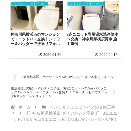
マンションユニットバスの交換工事
マンションユニットバスの交換工事
神奈川県横浜市のマンション
3点ユニット専用温水洗浄便座
でユニットバス交換｜シャワ
へ交換｜神奈川県横須賀市 施
ー＆パウダーで快適リフォー
工事例
ム
2026.01.26
2026.04.17
東京都港区 パナソニックAW UW2シリーズで浴室リフォーム
東京都世田谷区 ハイシティ二子玉 3点ユニットバスからパナソニ
ックAW シャワー＆パウダー２へ交換！ ミニキッチンもハウステッ
クKMシリーズでリフォーム
ホーム
マンションユニットバスの交換工事
神奈川県横浜市 ダイアパレス高島町 3点ユニ
ットバスからLIXILユニットバスBLCWシリーズへ交換！