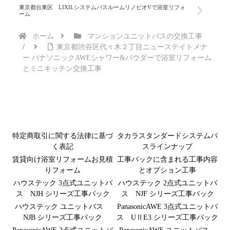
東京都台東区 LIXILシステムバスルームリノビオVで浴室リフォ
ーム
ホーム
マンションユニットバスの交換工事
東京都渋谷区代々木２丁目ニューステイトメナ
ー パナソニックAWEシャワー&パウダーで浴室リフォーム
とミニキッチン交換工事
特定商取引に関する法律に基づ
タカラスタンダードシステムバ
く表記
スラインナップ
賃貸向け浴室リフォームお見積
工事パックに含まれる工事内容
りフォーム
とオプション工事
ハウステック 3点式ユニットバ
ハウステック 2点式ユニットバ
ス NJH シリーズ工事パック
ス NJF シリーズ工事パック
ハウステック ユニットバス
PanasonicAWE 3点式ユニットバ
NJB シリーズ工事パック
ス UⅡE3 シリーズ工事パック