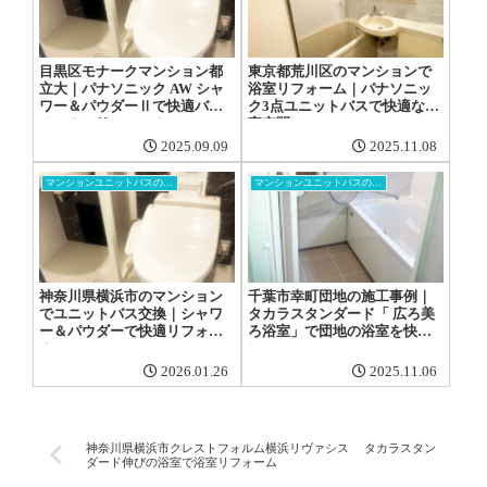
目黒区モナークマンション都
東京都荒川区のマンションで
立大｜パナソニック AW シャ
浴室リフォーム｜パナソニッ
ワー＆パウダーⅡで快適バス
ク3点ユニットバスで快適な浴
ルームにリフォーム
室空間に
2025.09.09
2025.11.08
マンションユニットバスの交換工事
マンションユニットバスの交換工事
神奈川県横浜市のマンション
千葉市幸町団地の施工事例｜
でユニットバス交換｜シャワ
タカラスタンダード「 広ろ美
ー＆パウダーで快適リフォー
ろ浴室」で団地の浴室を快適
ム
に
2026.01.26
2025.11.06
神奈川県横浜市クレストフォルム横浜リヴァシス タカラスタン
ダード伸びの浴室で浴室リフォーム