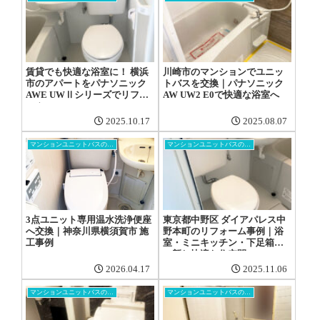
賃貸でも快適な浴室に！ 横浜
川崎市のマンションでユニッ
市のアパートをパナソニック
トバスを交換｜パナソニック
AWE UWⅡシリーズでリフォ
AW UW2 E0で快適な浴室へ
ーム
2025.10.17
2025.08.07
マンションユニットバスの交換工事
マンションユニットバスの交換工事
3点ユニット専用温水洗浄便座
東京都中野区 ダイアパレス中
へ交換｜神奈川県横須賀市 施
野本町のリフォーム事例｜浴
工事例
室・ミニキッチン・下足箱を
一新し快適な住空間へ
2026.04.17
2025.11.06
マンションユニットバスの交換工事
マンションユニットバスの交換工事