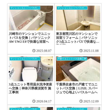
マンションユニットバスの交換工事
マンションユニットバスの交換工事
川崎市のマンションでユニッ
東京都荒川区のマンションで
トバスを交換｜パナソニック
浴室リフォーム｜パナソニッ
AW UW2 E0で快適な浴室へ
ク3点ユニットバスで快適な浴
室空間に
2025.08.07
2025.11.08
マンションユニットバスの交換工事
戸建てユニットバス交換工事
3点ユニット専用温水洗浄便座
千葉県佐倉市の戸建てでユニ
へ交換｜神奈川県横須賀市 施
ットバス交換｜LIXIL スパー
工事例
ジュで心地よいバスルームへ
2026.04.17
2025.12.09
マンションユニットバスの交換工事
マンションユニットバスの交換工事