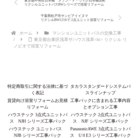
東京都中央区日本橋 メゾン・ド・ヴィレ日本橋浜町
リクシルユニットバスBWシリーズで浴室リフォーム
千葉県松戸市サンピアイイヌマ
リクシルBW1216で 2点ユニット浴室リフォーム
ホーム
マンションユニットバスの交換工事
東京都台東区浅草ザハウス浅草<br> リクシル リ
ノビオで浴室リフォーム
特定商取引に関する法律に基づ
タカラスタンダードシステムバ
く表記
スラインナップ
賃貸向け浴室リフォームお見積
工事パックに含まれる工事内容
りフォーム
とオプション工事
ハウステック 3点式ユニットバ
ハウステック 2点式ユニットバ
ス NJH シリーズ工事パック
ス NJF シリーズ工事パック
ハウステック ユニットバス
PanasonicAWE 3点式ユニットバ
NJB シリーズ工事パック
ス UⅡE3 シリーズ工事パック