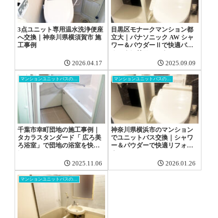
3点ユニット専用温水洗浄便座
目黒区モナークマンション都
へ交換｜神奈川県横須賀市 施
立大｜パナソニック AW シャ
工事例
ワー＆パウダーⅡで快適バス
ルームにリフォーム
2026.04.17
2025.09.09
マンションユニットバスの交換工事
マンションユニットバスの交換工事
千葉市幸町団地の施工事例｜
神奈川県横浜市のマンション
タカラスタンダード「 広ろ美
でユニットバス交換｜シャワ
ろ浴室」で団地の浴室を快適
ー＆パウダーで快適リフォー
に
ム
2025.11.06
2026.01.26
マンションユニットバスの交換工事