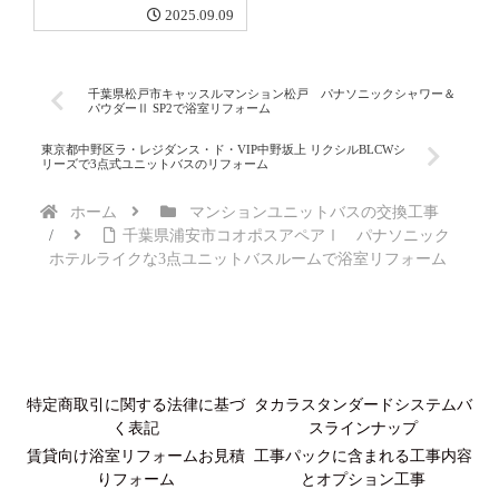
2025.09.09
千葉県松戸市キャッスルマンション松戸 パナソニックシャワー＆
パウダーⅡ SP2で浴室リフォーム
東京都中野区ラ・レジダンス・ド・VIP中野坂上 リクシルBLCWシ
リーズで3点式ユニットバスのリフォーム
ホーム
マンションユニットバスの交換工事
千葉県浦安市コオポスアペアⅠ パナソニック
ホテルライクな3点ユニットバスルームで浴室リフォーム
特定商取引に関する法律に基づ
タカラスタンダードシステムバ
く表記
スラインナップ
賃貸向け浴室リフォームお見積
工事パックに含まれる工事内容
りフォーム
とオプション工事