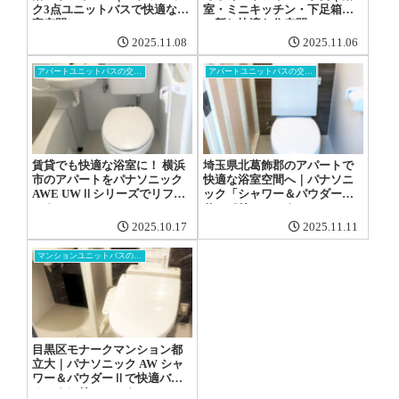
ク3点ユニットバスで快適な浴
室・ミニキッチン・下足箱を
室空間に
一新し快適な住空間へ
2025.11.08
2025.11.06
アパートユニットバスの交換工事
アパートユニットバスの交換工事
賃貸でも快適な浴室に！ 横浜
埼玉県北葛飾郡のアパートで
市のアパートをパナソニック
快適な浴室空間へ｜パナソニ
AWE UWⅡシリーズでリフォ
ック「シャワー＆パウダー
ーム
Ⅱ」でリフォーム
2025.10.17
2025.11.11
マンションユニットバスの交換工事
目黒区モナークマンション都
立大｜パナソニック AW シャ
ワー＆パウダーⅡで快適バス
ルームにリフォーム