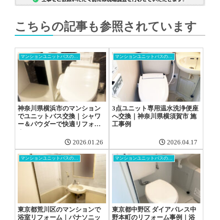
こちらの記事も参照されています
マンションユニットバスの交換工事
マンションユニットバスの交換工事
神奈川県横浜市のマンション
3点ユニット専用温水洗浄便座
でユニットバス交換｜シャワ
へ交換｜神奈川県横須賀市 施
ー＆パウダーで快適リフォー
工事例
ム
2026.01.26
2026.04.17
マンションユニットバスの交換工事
マンションユニットバスの交換工事
東京都荒川区のマンションで
東京都中野区 ダイアパレス中
浴室リフォーム｜パナソニッ
野本町のリフォーム事例｜浴