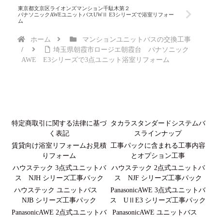
東京都文京区ライオンズマンション千駄木第２
パナソニックAWEユニットバスUWⅡ E3シリーズで浴室リフォー
ム
ホーム
マンションユニットバスの交換工事
埼玉県朝霞市ロージエ朝霞台 パナソニック
AWE E3シリーズで3点ユニット浴室リフォーム
特定商取引に関する法律に基づ
タカラスタンダードシステムバ
く表記
スラインナップ
賃貸向け浴室リフォームお見積
工事パックに含まれる工事内容
りフォーム
とオプション工事
ハウステック 3点式ユニットバ
ハウステック 2点式ユニットバ
ス NJH シリーズ工事パック
ス NJF シリーズ工事パック
ハウステック ユニットバス
PanasonicAWE 3点式ユニットバ
NJB シリーズ工事パック
ス UⅡE3 シリーズ工事パック
PanasonicAWE 2点式ユニットバ
PanasonicAWE ユニットバス