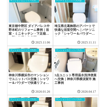
マンションユニットバスの交換工事
アパートユニットバスの交換工事
東京都中野区 ダイアパレス中
埼玉県北葛飾郡のアパートで
野本町のリフォーム事例｜浴
快適な浴室空間へ｜パナソニ
室・ミニキッチン・下足箱を
ック「シャワー＆パウダー
一新し快適な住空間へ
Ⅱ」でリフォーム
2025.11.06
2025.11.11
マンションユニットバスの交換工事
マンションユニットバスの交換工事
神奈川県横浜市のマンション
3点ユニット専用温水洗浄便座
でユニットバス交換｜シャワ
へ交換｜神奈川県横須賀市 施
ー＆パウダーで快適リフォー
工事例
ム
2026.01.26
2026.04.17
マンションユニットバスの交換工事
マンションユニットバスの交換工事