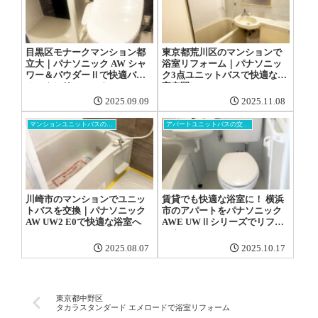
目黒区モナークマンション都
東京都荒川区のマンションで
立大｜パナソニック AW シャ
浴室リフォーム｜パナソニッ
ワー＆パウダーⅡで快適バス
ク3点ユニットバスで快適な浴
ルームにリフォーム
室空間に
2025.09.09
2025.11.08
マンションユニットバスの交換工事
アパートユニットバスの交換工事
川崎市のマンションでユニッ
賃貸でも快適な浴室に！ 横浜
トバスを交換｜パナソニック
市のアパートをパナソニック
AW UW2 E0で快適な浴室へ
AWE UWⅡシリーズでリフォ
ーム
2025.08.07
2025.10.17
東京都中野区
タカラスタンダード エメロードで浴室リフォーム