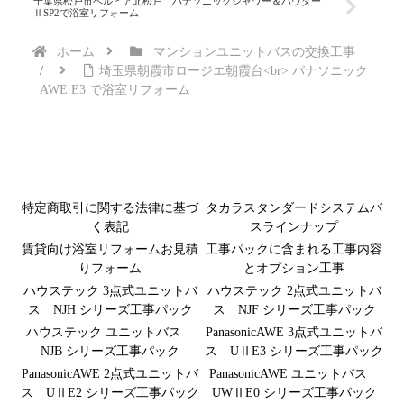
千葉県松戸市ベルピア北松戸 パナソニックシャワー＆パウダー
ⅡSP2で浴室リフォーム
ホーム
マンションユニットバスの交換工事
埼玉県朝霞市ロージエ朝霞台<br> パナソニック
AWE E3 で浴室リフォーム
特定商取引に関する法律に基づ
タカラスタンダードシステムバ
く表記
スラインナップ
賃貸向け浴室リフォームお見積
工事パックに含まれる工事内容
りフォーム
とオプション工事
ハウステック 3点式ユニットバ
ハウステック 2点式ユニットバ
ス NJH シリーズ工事パック
ス NJF シリーズ工事パック
ハウステック ユニットバス
PanasonicAWE 3点式ユニットバ
NJB シリーズ工事パック
ス UⅡE3 シリーズ工事パック
PanasonicAWE 2点式ユニットバ
PanasonicAWE ユニットバス
ス UⅡE2 シリーズ工事パック
UWⅡE0 シリーズ工事パック