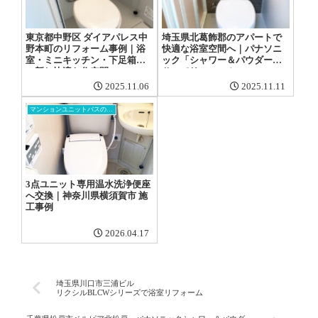
東京都中野区 ダイアパレス中
埼玉県北葛飾郡のアパートで
野本町のリフォーム事例｜浴
快適な浴室空間へ｜パナソニ
室・ミニキッチン・下足箱を
ック「シャワー＆パウダー
一新し快適な住空間へ
Ⅱ」でリフォーム
2025.11.06
2025.11.11
マンションユニットバスの交換工事
3点ユニット専用温水洗浄便座
へ交換｜神奈川県横須賀市 施
工事例
2026.04.17
埼玉県川口市三浦ビル
リクシルBLCWシリーズで浴室リフォーム