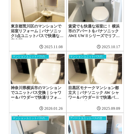
東京都荒川区のマンションで
賃貸でも快適な浴室に！ 横浜
浴室リフォーム｜パナソニッ
市のアパートをパナソニック
ク3点ユニットバスで快適な浴
AWE UWⅡシリーズでリフォ
室空間に
ーム
2025.11.08
2025.10.17
マンションユニットバスの交換工事
マンションユニットバスの交換工事
神奈川県横浜市のマンション
目黒区モナークマンション都
でユニットバス交換｜シャワ
立大｜パナソニック AW シャ
ー＆パウダーで快適リフォー
ワー＆パウダーⅡで快適バス
ム
ルームにリフォーム
2026.01.26
2025.09.09
マンションユニットバスの交換工事
アパートユニットバスの交換工事