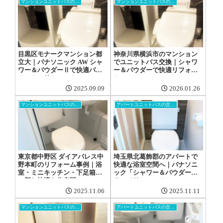
マンションユニットバスの交換工事
マンションユニットバスの交換工事
目黒区モナークマンション都
神奈川県横浜市のマンション
立大｜パナソニック AW シャ
でユニットバス交換｜シャワ
ワー＆パウダーⅡで快適バス
ー＆パウダーで快適リフォー
ルームにリフォーム
ム
2025.09.09
2026.01.26
マンションユニットバスの交換工事
アパートユニットバスの交換工事
東京都中野区 ダイアパレス中
埼玉県北葛飾郡のアパートで
野本町のリフォーム事例｜浴
快適な浴室空間へ｜パナソニ
室・ミニキッチン・下足箱を
ック「シャワー＆パウダー
一新し快適な住空間へ
Ⅱ」でリフォーム
2025.11.06
2025.11.11
マンションユニットバスの交換工事
アパートユニットバスの交換工事