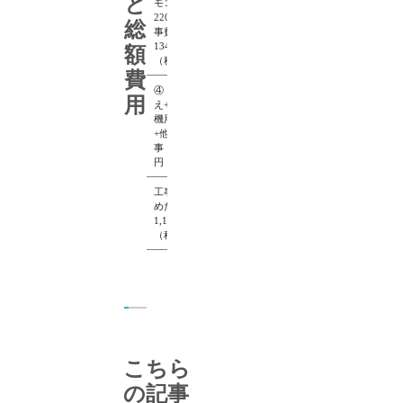
と
モコンMBC-
220V+設置工
総
事費
134,000 円
額
（税込）
費
④ 床の張替
用
え+浴室乾燥
機用単独電源
+他附帯工
事 200,000
円（税込）
工事費用を含
めた総額：
1,120,200円
（税込）
こちら
の記事