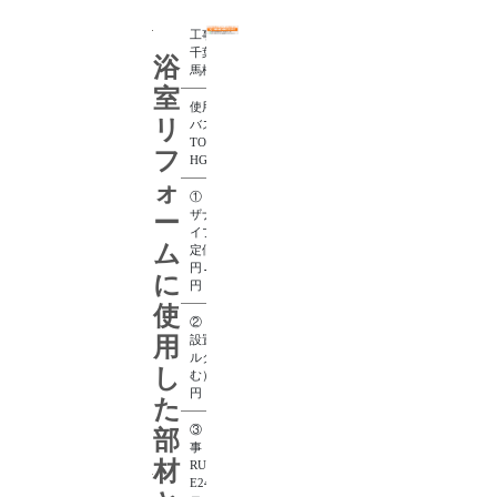
工事場所：
千葉県松戸市
浴
馬橋
室
使用ユニット
リ
バス：
TOTOサザナ
フ
HG
ォ
① TOTOサ
ザナHG Wタ
ー
イプ 1616
ム
定価1,674,216
円→636,200
に
円（税込）
使
② ユニット
用
設置工事（モ
ルタル打設含
し
む）350,000
円（税込）
た
③ 給湯器工
部
事 リンナイ
材
RUF-
E2405SAW+リ