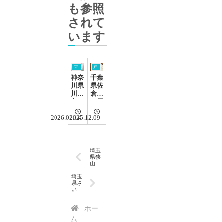
も参照
されて
います
マンション在来浴室のリフォーム工事
戸建てユニットバス交換工事
神奈
千葉
川県
県佐
川崎
倉市
市の
の戸
北加
建て
瀬芙
でユ
2026.01.14
2025.12.09
蓉ハ
ニッ
イツ
トバ
で在
ス交
来浴
換｜
埼玉
室リ
LIX
県狭
山市
フォ
IL
北入
ーム
スパ
曽
埼玉
｜ユ
ージ
一戸
県さ
ニッ
ュで
建て
いた
浴室
トバ
ま市
心地
をサ
岩槻
スが
よい
ホー
ザナ
区
入ら
バス
HS12
社員
ム
ない
ルー
20で
寮の