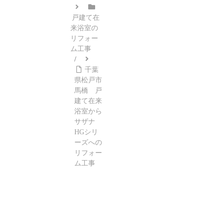
浴室
リフ
ムへ
3点
ォー
ユニ
の施
戸建て在
ムし
ット
工事
まし
バス
来浴室の
例
た。
交換
リフォー
ム工事
千葉
県松戸市
馬橋 戸
建て在来
浴室から
サザナ
HGシリ
ーズへの
リフォー
ム工事